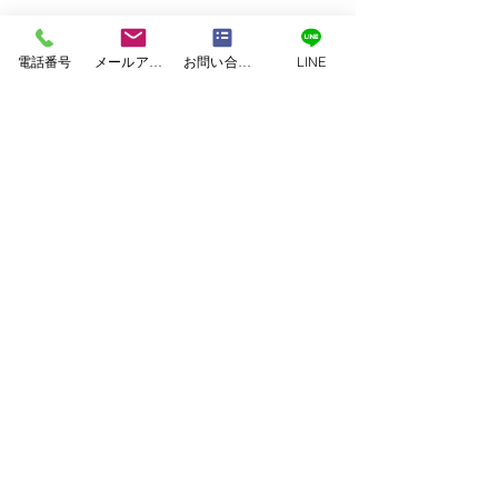
下地調整・・・塗料がしっかりと密着するよう
に表面に傷を付けて凹凸を作ります。
電話番号
メールアドレス
お問い合わせフォーム
LINE
防錆材塗布