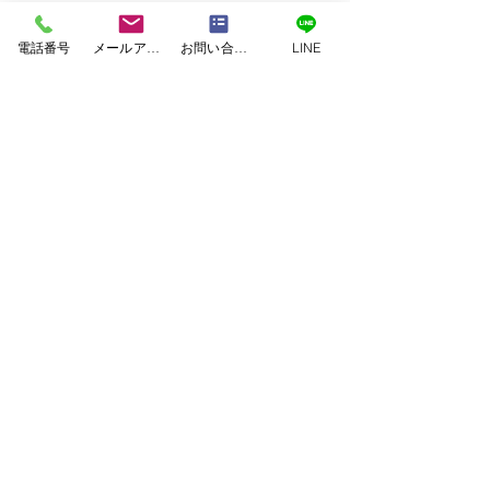
電話番号
メールアドレス
お問い合わせフォーム
LINE
塗料｜二色塗料
塗装｜白系塗料
塗装｜緑系塗料
塗装｜茶系塗料
塗装｜赤系塗料
塗装｜青系塗料
塗装｜黄系塗料
塗装｜黒系塗料
美壁カラー工法
｜JET ARCHITECTURE ASSOCIATES
｜SxL
｜アイウッド
｜アネシス
｜アーデルハウス
｜イワイホーム
｜エコハウジング
｜クボタハウス
｜コスモホーム
屋根・外壁塗装工事 お
屋根・外壁塗装
｜コンゴーハウス
｜シアーズホーム
客様アンケート 熊本市
客様アンケート
｜セキスイハイム
｜タカスギ
｜タマホーム
｜ダイワ建設
｜パナホーム
｜ミサワホーム
西区Ｋ様邸
Ｔ様邸
｜ユニバーサルホーム
｜三井ホーム
｜九建ホーム
｜住友林業
｜千里殖産
｜和久田建設
｜大成建設
｜大誠ハウス
｜川崎ハウジング
｜工務店
｜建吉組
｜悠々ホーム
｜愛住宅
｜新産住宅
｜東日本ハウス
｜積水ハウス
｜谷川建設