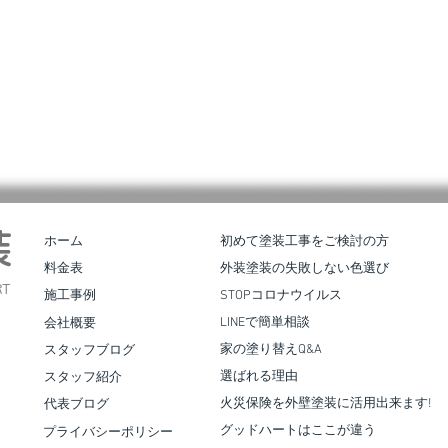
皆様
。 弊
装
ホーム
初めて塗装工事をご検討の方
確保
料金表
外装塗装の失敗しない色選び
せてい
T
施工事例
STOPコロナウイルス
、応急
LINEで簡単相談
会社概要
 地域
家の塗り替えQ&A
スタッフブログ
お力
合志市須屋｜屋根葺き替え・外壁
選ばれる理由
スタッフ紹介
同、全
塗装工事
た、被
火災保険を外壁塗装に活用出来ます!
代表ブログ
 罹災
グッドハートはここが違う
プライバシーポリシー