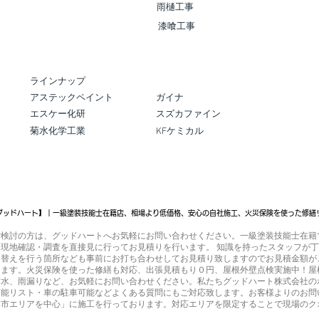
影、
雨樋工事
漆喰工事
ラインナップ
​アステックペイント
ガイナ
エスケー化研
スズカファイン
菊水化学工業
KFケミカル
グッドハート】｜一級塗装技能士在籍店、相場より低価格、安心の自社施工、火災保険を使った修繕
ご検討の方は、グッドハートへお気軽にお問い合わせください。一級塗装技能士在籍
現地確認・調査を直接見に行ってお見積りを行います。 知識を持ったスタッフが
り替えを行う箇所なども事前にお打ち合わせしてお見積り致しますのでお見積金額が
ります。火災保険を使った修繕も対応、出張見積もり０円、屋根外壁点検実施中！屋
防水、雨漏りなど、お気軽にお問い合わせください。私たちグッドハート株式会社の
可能リスト・車の駐車可能などよくある質問にもご対応致します。お客様よりのお問
本市エリアを中心」に施工を行っております。対応エリアを限定することで現場のク