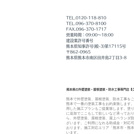
証明書の取得、被害箇所の写真撮
ご加入
TEL.0120-118-810
TEL.096-370-8100
​FAX.096-370-1717
営業時間：09:00～18:00
建設業許可番号
熊本県知事許可(般-3)第17115号
〒862-0965
熊本県熊本市南区田井島2丁目3-8
熊本県の外壁塗装・屋根塗装・防水工事専門店【
熊本で外壁塗装、屋根塗装、防水工事を
熊本で一番の塗装工事をお約束致します。
用した施工プランもご提案致します。塗
に追加でここもして欲しいなど承ってお
ら、外壁塗装、屋根塗装、屋上ベランダ
ざいます。ご利用になれる助成金・対応
おります。施工対応エリア「熊本市・熊
います。