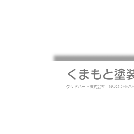
熊本地震で被災された皆様へ
このたびの地震により被災された
に、 心よりお見舞い申し上げます
くまもと塗
社では、社員、協力業者の安全を
しながら これまで弊社で工事さ
グッドハート株式会社｜GOODHEAR
ただいたOB様を 優先に安全確認
対応を順次おこなっております。
の工務店として、少しでも皆様の
になれるよう 社員、協力業者一
力で取り組んでまいります。 ま
災された皆様におかれましては、