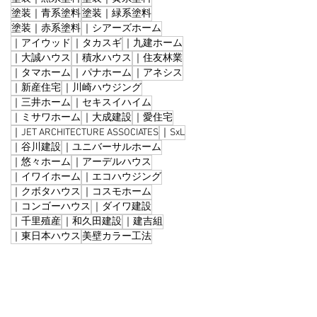
塗装｜青系塗料
塗装｜緑系塗料
塗装｜赤系塗料
｜シアーズホーム
｜アイウッド
｜タカスギ
｜九建ホーム
｜大誠ハウス
｜積水ハウス
｜住友林業
｜タマホーム
｜パナホーム
｜アネシス
｜新産住宅
｜川崎ハウジング
｜三井ホーム
｜セキスイハイム
｜ミサワホーム
｜大成建設
｜愛住宅
｜JET ARCHITECTURE ASSOCIATES
｜SxL
｜谷川建設
｜ユニバーサルホーム
｜悠々ホーム
｜アーデルハウス
｜イワイホーム
｜エコハウジング
｜クボタハウス
｜コスモホーム
｜コンゴーハウス
｜ダイワ建設
｜千里殖産
｜和久田建設
｜建吉組
｜東日本ハウス
美壁カラー工法