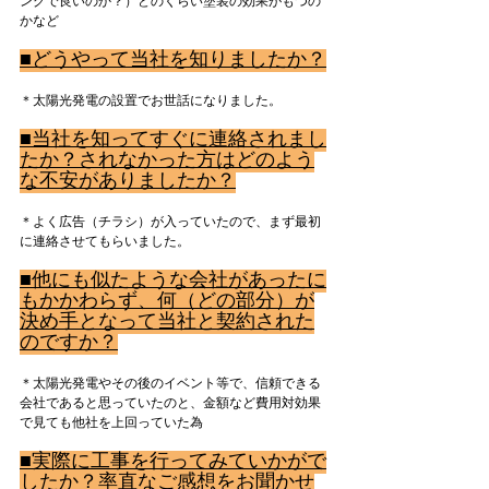
ングで良いのか？）どのくらい塗装の効果がもつの
かなど
■どうやって当社を知りましたか？
＊太陽光発電の設置でお世話になりました。
■当社を知ってすぐに連絡されまし
たか？されなかった方はどのよう
な不安がありましたか？
＊よく広告（チラシ）が入っていたので、まず最初
に連絡させてもらいました。
■他にも似たような会社があったに
もかかわらず、何（どの部分）が
決め手となって当社と契約された
のですか？
＊太陽光発電やその後のイベント等で、信頼できる
会社であると思っていたのと、金額など費用対効果
で見ても他社を上回っていた為
■実際に工事を行ってみていかがで
したか？率直なご感想をお聞かせ