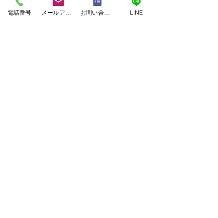
電話番号
メールアドレス
お問い合わせフォーム
LINE
塗料｜二色塗料
塗装｜白系塗料
塗装｜緑系塗料
塗装｜茶系塗料
塗装｜赤系塗料
塗装｜青系塗料
塗装｜黄系塗料
塗装｜黒系塗料
美壁カラー工法
｜JET ARCHITECTURE ASSOCIATES
｜SxL
｜アイウッド
｜アネシス
｜アーデルハウス
｜イワイホーム
｜エコハウジング
｜クボタハウス
｜コスモホーム
屋根・外壁塗装工事 お
屋根・外壁塗装
｜コンゴーハウス
｜シアーズホーム
客様アンケート 熊本市
客様アンケート
｜セキスイハイム
｜タカスギ
｜タマホーム
｜ダイワ建設
｜パナホーム
｜ミサワホーム
西区Ｋ様邸
Ｔ様邸
｜ユニバーサルホーム
｜三井ホーム
｜九建ホーム
｜住友林業
｜千里殖産
｜和久田建設
｜大成建設
｜大誠ハウス
｜川崎ハウジング
｜工務店
｜建吉組
｜悠々ホーム
｜愛住宅
｜新産住宅
｜東日本ハウス
｜積水ハウス
｜谷川建設