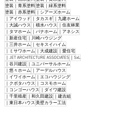
塗装｜青系塗料
塗装｜緑系塗料
塗装｜赤系塗料
｜シアーズホーム
｜アイウッド
｜タカスギ
｜九建ホーム
｜大誠ハウス
｜積水ハウス
｜住友林業
｜タマホーム
｜パナホーム
｜アネシス
｜新産住宅
｜川崎ハウジング
｜三井ホーム
｜セキスイハイム
｜ミサワホーム
｜大成建設
｜愛住宅
｜JET ARCHITECTURE ASSOCIATES
｜SxL
｜谷川建設
｜ユニバーサルホーム
｜悠々ホーム
｜アーデルハウス
｜イワイホーム
｜エコハウジング
｜クボタハウス
｜コスモホーム
｜コンゴーハウス
｜ダイワ建設
｜千里殖産
｜和久田建設
｜建吉組
｜東日本ハウス
美壁カラー工法