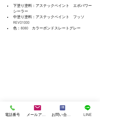
下塗り塗料：アステックペイント　エポパワー
シーラー
中塗り塗料：アステックペイント　フッソ
REVO1000
色：8080　カラーボンドスレートグレー
上塗り
電話番号
メールアドレス
お問い合わせフォーム
LINE
付帯部塗装
雨樋