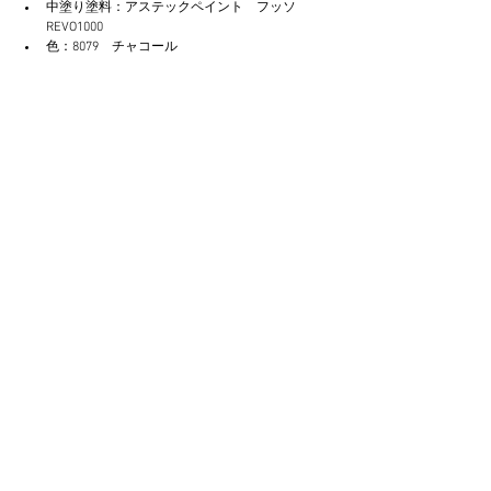
中塗り塗料：アステックペイント　フッソ
REVO1000
色：8079　チャコール