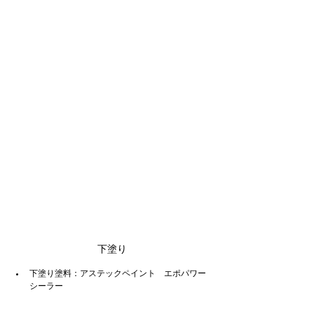
下塗り
下塗り塗料：アステックペイント　エポパワー
シーラー