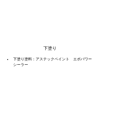
下塗り
下塗り塗料：アステックペイント　エポパワー
シーラー