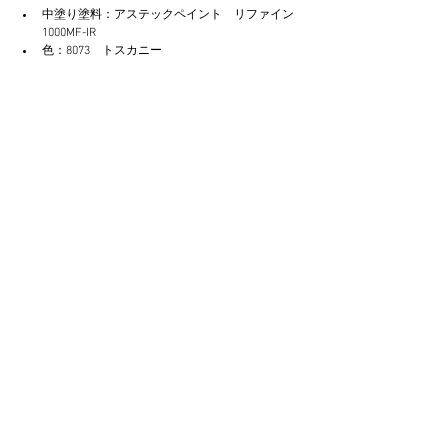
中塗り塗料：アステックペイント　リファイン
1000MF-IR
色：8073　トスカニー