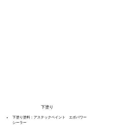
下塗り
下塗り塗料：アステックペイント　エポパワー
シーラー