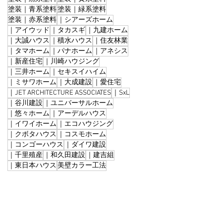
塗装｜青系塗料
塗装｜緑系塗料
塗装｜赤系塗料
｜シアーズホーム
｜アイウッド
｜タカスギ
｜九建ホーム
｜大誠ハウス
｜積水ハウス
｜住友林業
｜タマホーム
｜パナホーム
｜アネシス
｜新産住宅
｜川崎ハウジング
｜三井ホーム
｜セキスイハイム
｜ミサワホーム
｜大成建設
｜愛住宅
｜JET ARCHITECTURE ASSOCIATES
｜SxL
｜谷川建設
｜ユニバーサルホーム
｜悠々ホーム
｜アーデルハウス
｜イワイホーム
｜エコハウジング
｜クボタハウス
｜コスモホーム
｜コンゴーハウス
｜ダイワ建設
｜千里殖産
｜和久田建設
｜建吉組
｜東日本ハウス
美壁カラー工法