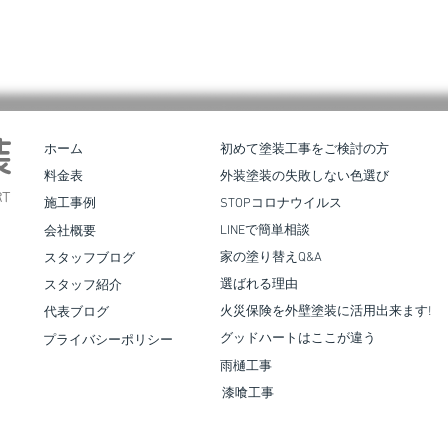
装
ホーム
初めて塗装工事をご検討の方
料金表
外装塗装の失敗しない色選び
T
施工事例
STOPコロナウイルス
LINEで簡単相談
会社概要
家の塗り替えQ&A
スタッフブログ
ケー
屋根・外壁塗装工事 お客様アン
選ばれる理由
スタッフ紹介
ケート 熊本市西区Ｋ様邸
火災保険を外壁塗装に活用出来ます!
代表ブログ
グッドハートはここが違う
プライバシーポリシー
雨樋工事
漆喰工事