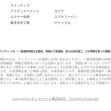
ラインナップ
​アステックペイント
ガイナ
エスケー化研
スズカファイン
菊水化学工業
KFケミカル
グッドハート】｜一級塗装技能士在籍店、相場より低価格、安心の自社施工、火災保険を使った修繕
ご検討の方は、グッドハートへお気軽にお問い合わせください。一級塗装技能士在籍
現地確認・調査を直接見に行ってお見積りを行います。 知識を持ったスタッフが
り替えを行う箇所なども事前にお打ち合わせしてお見積り致しますのでお見積金額が
ります。火災保険を使った修繕も対応、出張見積もり０円、屋根外壁点検実施中！屋
防水、雨漏りなど、お気軽にお問い合わせください。私たちグッドハート株式会社の
可能リスト・車の駐車可能などよくある質問にもご対応致します。お客様よりのお問
本市エリアを中心」に施工を行っております。対応エリアを限定することで現場のク
Copyright © グッドハート株式会社 All Rights Reserved.