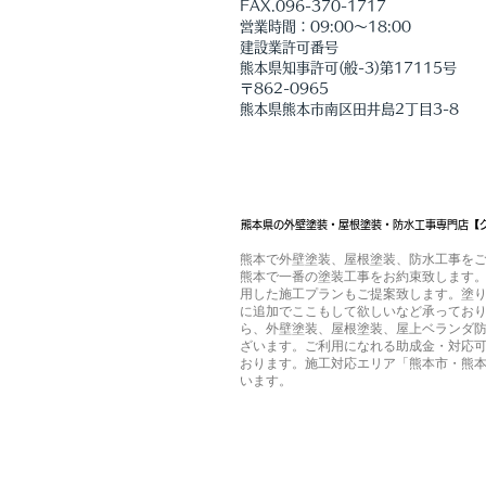
​FAX.096-370-1717
営業時間：09:00～18:00
建設業許可番号
熊本県知事許可(般-3)第17115号
〒862-0965
熊本県熊本市南区田井島2丁目3-8
熊本県の外壁塗装・屋根塗装・防水工事専門店【
熊本で外壁塗装、屋根塗装、防水工事を
熊本で一番の塗装工事をお約束致します。
用した施工プランもご提案致します。塗
に追加でここもして欲しいなど承ってお
ら、外壁塗装、屋根塗装、屋上ベランダ
ざいます。ご利用になれる助成金・対応
おります。施工対応エリア「熊本市・熊
います。