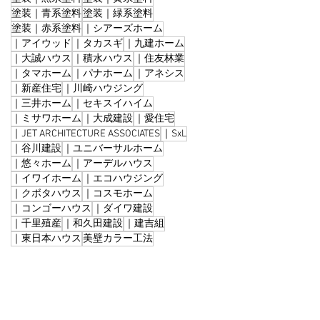
塗装｜青系塗料
塗装｜緑系塗料
塗装｜赤系塗料
｜シアーズホーム
｜アイウッド
｜タカスギ
｜九建ホーム
｜大誠ハウス
｜積水ハウス
｜住友林業
｜タマホーム
｜パナホーム
｜アネシス
｜新産住宅
｜川崎ハウジング
｜三井ホーム
｜セキスイハイム
｜ミサワホーム
｜大成建設
｜愛住宅
｜JET ARCHITECTURE ASSOCIATES
｜SxL
｜谷川建設
｜ユニバーサルホーム
｜悠々ホーム
｜アーデルハウス
｜イワイホーム
｜エコハウジング
｜クボタハウス
｜コスモホーム
｜コンゴーハウス
｜ダイワ建設
｜千里殖産
｜和久田建設
｜建吉組
｜東日本ハウス
美壁カラー工法