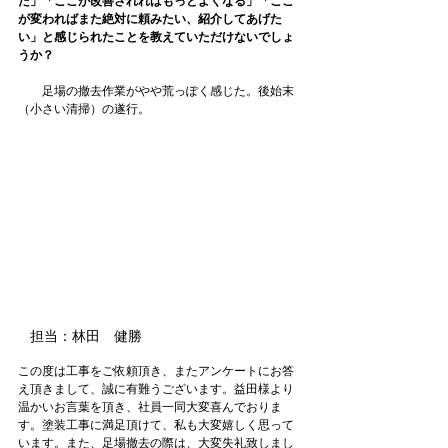
た」「ここが改善されればもっとよくなる」「ここ
が変わればまた絶対に頼みたい、紹介してあげた
い」と感じられたことを教えていただけないでしょ
うか？
足場の撤去作業がやや荒っぽく感じた。後始末
（小さい清掃）の遂行。
担当：林田　健勝
この度は工事をご依頼頂き、またアンケートにお答
え頂きまして、誠に有難うございます。益田様より
温かいお言葉を頂き、社員一同大変喜んでおりま
す。塗装工事に満足頂けて、私も大変嬉しく思って
います。また、足場撤去の際は、大変失礼致しまし