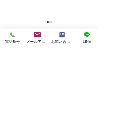
塗料｜二色塗料
塗装｜白系塗料
塗装｜緑系塗料
塗装｜茶系塗料
塗装｜赤系塗料
塗装｜青系塗料
電話番号
メールアドレス
お問い合わせフォーム
LINE
塗装｜黄系塗料
塗装｜黒系塗料
美壁カラー工法
｜JET ARCHITECTURE ASSOCIATES
｜SxL
｜アイウッド
｜アネシス
｜アーデルハウス
｜イワイホーム
｜エコハウジング
｜クボタハウス
｜コスモホーム
合志市須屋｜屋根葺き替
【合志市】最高
｜コンゴーハウス
｜シアーズホーム
え・外壁塗装工事
料で長寿命の住
｜セキスイハイム
｜タカスギ
｜タマホーム
｜ダイワ建設
｜パナホーム
｜ミサワホーム
外壁・屋根塗装
｜ユニバーサルホーム
｜三井ホーム
付けひさし設置
｜九建ホーム
｜住友林業
｜千里殖産
｜和久田建設
｜大成建設
｜大誠ハウス
｜川崎ハウジング
｜工務店
｜建吉組
｜悠々ホーム
｜愛住宅
｜新産住宅
｜東日本ハウス
｜積水ハウス
｜谷川建設