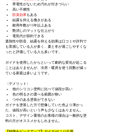
帯電性がないため汚れが付きづらい
高い不燃性
防臭効果
もある
結露を抑える働きがある
耐用年数が15年以上ある
艶消しのマットな仕上がり
電気代が節約できる
遮熱性や防音、結露を抑える効果は口コミや評判で
も実感している人が多く、夏と冬が過ごしやすくな
ったと評価している人も多いです。
ガイナを使用したからといって劇的な変化が起こる
ことはありませんが、冷房・暖房を使う回数が減っ
ている家庭は多いようです。
〈デメリット〉
他のシリコン塗料に比べて値段が高い
色の明るさの選べる範囲が狭い
つやのある塗装ができない
ガイナを塗装した方で想像していた色より薄かっ
た、値段が高いという声も少なくはありません。
コスト、デザイン重視のお客様の場合は一般的な塗
料の方がオススメかもしれません。
【特徴をピックアップ】ガイナHPより引用