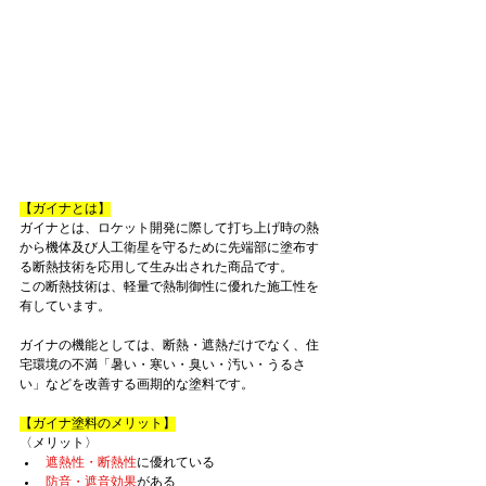
【ガイナとは】
ガイナとは、ロケット開発に際して打ち上げ時の熱
から機体及び人工衛星を守るために先端部に塗布す
る断熱技術を応用して生み出された商品です。
この断熱技術は、軽量で熱制御性に優れた施工性を
有しています。
ガイナの機能としては、断熱・遮熱だけでなく、住
宅環境の不満「暑い・寒い・臭い・汚い・うるさ
い」などを改善する画期的な塗料です。
【ガイナ塗料のメリット】
〈メリット〉
遮熱性・断熱性
に優れている
防音・遮音効果
がある