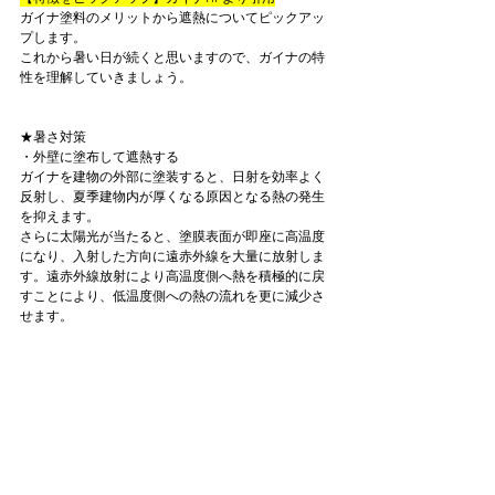
ガイナ塗料のメリットから遮熱についてピックアッ
プします。
これから暑い日が続くと思いますので、ガイナの特
性を理解していきましょう。
★暑さ対策
・外壁に塗布して遮熱する
ガイナを建物の外部に塗装すると、日射を効率よく
反射し、夏季建物内が厚くなる原因となる熱の発生
を抑えます。
さらに太陽光が当たると、塗膜表面が即座に高温度
になり、入射した方向に遠赤外線を大量に放射しま
す。遠赤外線放射により高温度側へ熱を積極的に戻
すことにより、低温度側への熱の流れを更に減少さ
せます。