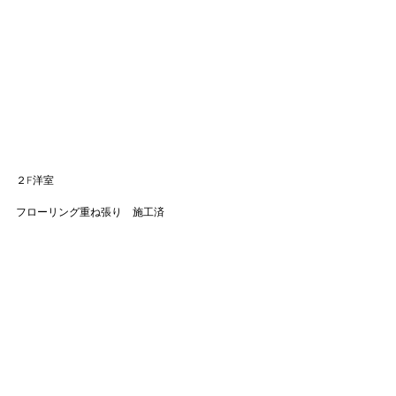
２F洋室
フローリング重ね張り　施工済