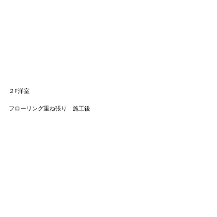
２F洋室
フローリング重ね張り　施工後