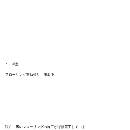
１F 洋室
フローリング重ね張り　施工後
現在、床のフローリングの施工がほぼ完了していま