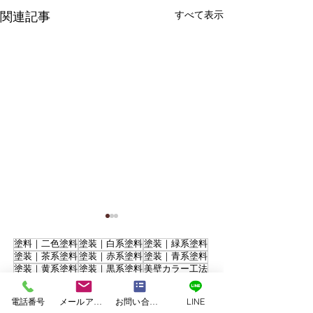
すべて表示
関連記事
塗料｜二色塗料
塗装｜白系塗料
塗装｜緑系塗料
塗装｜茶系塗料
塗装｜赤系塗料
塗装｜青系塗料
塗装｜黄系塗料
塗装｜黒系塗料
美壁カラー工法
｜JET ARCHITECTURE ASSOCIATES
｜SxL
｜アイウッド
｜アネシス
｜アーデルハウス
電話番号
メールアドレス
お問い合わせフォーム
LINE
｜イワイホーム
｜エコハウジング