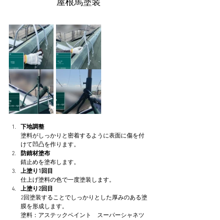
屋根馬塗装
下地調整
塗料がしっかりと密着するように表面に傷を付
けて凹凸を作ります。
防錆材塗布
錆止めを塗布します。
上塗り1回目
仕上げ塗料の色で一度塗装します。
上塗り2回目
2回塗装することでしっかりとした厚みのある塗
膜を形成します。
塗料：アステックペイント　スーパーシャネツ