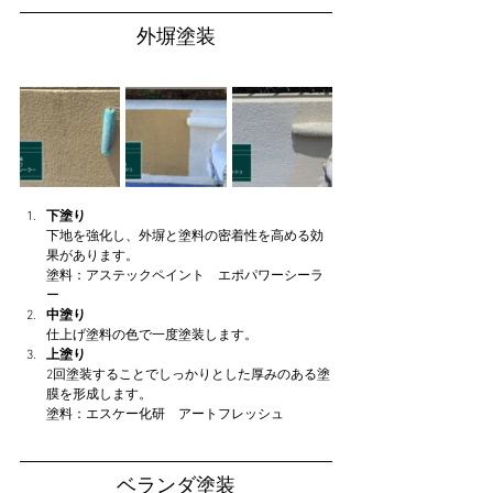
外塀塗装
下塗り
下地を強化し、外塀と塗料の密着性を高める効
果があります。
塗料：アステックペイント　エポパワーシーラ
ー
中塗り
仕上げ塗料の色で一度塗装します。
上塗り
2回塗装することでしっかりとした厚みのある塗
膜を形成します。
塗料：エスケー化研　アートフレッシュ
ベランダ塗装