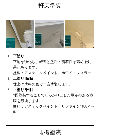
軒天塗装
下塗り
下地を強化し、軒天と塗料の密着性を高める効
果があります。
塗料：アステックペイント　ホワイトフィラー
上塗り1回目
仕上げ塗料の色で一度塗装します。
上塗り2回目
2回塗装することでしっかりとした厚みのある塗
膜を形成します。
塗料：アステックペイント　リファイン1000MF-
IR
雨樋塗装