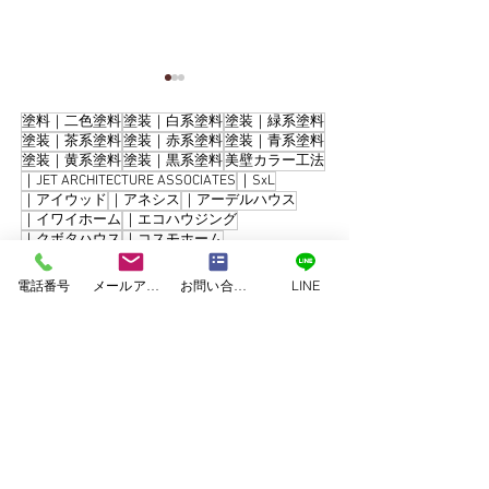
塗料｜二色塗料
塗装｜白系塗料
塗装｜緑系塗料
塗装｜茶系塗料
塗装｜赤系塗料
塗装｜青系塗料
塗装｜黄系塗料
塗装｜黒系塗料
美壁カラー工法
｜JET ARCHITECTURE ASSOCIATES
｜SxL
｜アイウッド
｜アネシス
｜アーデルハウス
｜イワイホーム
｜エコハウジング
｜クボタハウス
｜コスモホーム
合志市須屋｜屋根葺き替
【合志市】最高
｜コンゴーハウス
｜シアーズホーム
え・外壁塗装工事
料で長寿命の住
｜セキスイハイム
｜タカスギ
｜タマホーム
電話番号
メールアドレス
お問い合わせフォーム
LINE
｜ダイワ建設
｜パナホーム
｜ミサワホーム
外壁・屋根塗装
｜ユニバーサルホーム
｜三井ホーム
付けひさし設置
｜九建ホーム
｜住友林業
｜千里殖産
｜和久田建設
｜大成建設
｜大誠ハウス
｜川崎ハウジング
｜工務店
｜建吉組
｜悠々ホーム
｜愛住宅
｜新産住宅
｜東日本ハウス
｜積水ハウス
｜谷川建設