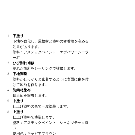
下塗り
下地を強化し、屋根材と塗料の密着性を高める
効果があります。
塗料：アステックペイント　エポパワーシーラ
ーJY
ひび割れ補修
割れた箇所をシーリングで補修します。
下地調整
塗料がしっかりと密着するように表面に傷を付
けて凹凸を作ります。
防錆材塗布
錆止めを塗布します。
中塗り
仕上げ塗料の色で一度塗装します。
上塗り
仕上げ塗料で塗装します。
塗料：アステックペイント　シャネツテックSi-
JY
使用色：キャビアブラウン