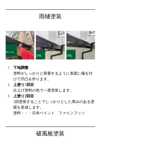
雨樋塗装
下地調整
塗料がしっかりと密着するように表面に傷を付
けて凹凸を作ります。
上塗り1回目
仕上げ塗料の色で一度塗装します。
上塗り2回目
2回塗装することでしっかりとした厚みのある塗
膜を形成します。
塗料・・・日本ペイント　ファインフッソ
破風板塗装