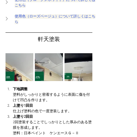
使用色（ブロークンホワイト）について詳しくは
こちら
使用色（ローズベージュ）について詳しくはこち
ら
軒天塗装
下地調整
塗料がしっかりと密着するように表面に傷を付
けて凹凸を作ります。
上塗り1回目
仕上げ塗料の色で一度塗装します。
上塗り2回目
2回塗装することでしっかりとした厚みのある塗
膜を形成します。
塗料：日本ペイント　ケンエースＧ－Ⅱ