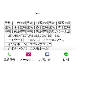
塗料｜二色塗料
塗装｜白系塗料
塗装｜緑系塗料
塗装｜茶系塗料
塗装｜赤系塗料
塗装｜青系塗料
塗装｜黄系塗料
塗装｜黒系塗料
美壁カラー工法
｜JET ARCHITECTURE ASSOCIATES
｜SxL
｜アイウッド
｜アネシス
｜アーデルハウス
｜イワイホーム
｜エコハウジング
｜クボタハウス
｜コスモホーム
合志市須屋｜屋根葺き替
【合志市】最高
｜コンゴーハウス
｜シアーズホーム
え・外壁塗装工事
料で長寿命の住
｜セキスイハイム
｜タカスギ
｜タマホーム
電話番号
メールアドレス
お問い合わせフォーム
LINE
｜ダイワ建設
｜パナホーム
｜ミサワホーム
外壁・屋根塗装
｜ユニバーサルホーム
｜三井ホーム
付けひさし設置
｜九建ホーム
｜住友林業
｜千里殖産
｜和久田建設
｜大成建設
｜大誠ハウス
｜川崎ハウジング
｜工務店
｜建吉組
｜悠々ホーム
｜愛住宅
｜新産住宅
｜東日本ハウス
｜積水ハウス
｜谷川建設
くまもと塗装