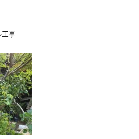
ル工事
。