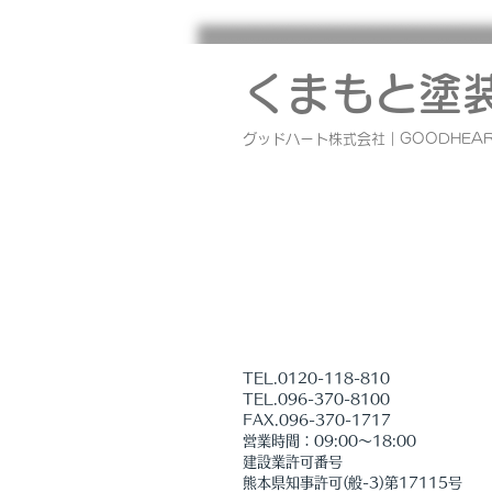
熊本地震で被災された皆様へ
このたびの地震により被災された
に、 心よりお見舞い申し上げます
くまもと塗
社では、社員、協力業者の安全を
しながら これまで弊社で工事さ
グッドハート株式会社｜GOODHEAR
ただいたOB様を 優先に安全確認
対応を順次おこなっております。
の工務店として、少しでも皆様の
になれるよう 社員、協力業者一
力で取り組んでまいります。 ま
災された皆様におかれましては、
証明書の取得、被害箇所の写真撮
ご加入
TEL.0120-118-810
TEL.096-370-8100
​FAX.096-370-1717
営業時間：09:00～18:00
建設業許可番号
熊本県知事許可(般-3)第17115号