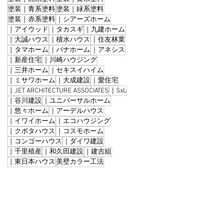
塗装｜青系塗料
塗装｜緑系塗料
塗装｜赤系塗料
｜シアーズホーム
｜アイウッド
｜タカスギ
｜九建ホーム
｜大誠ハウス
｜積水ハウス
｜住友林業
｜タマホーム
｜パナホーム
｜アネシス
｜新産住宅
｜川崎ハウジング
｜三井ホーム
｜セキスイハイム
｜ミサワホーム
｜大成建設
｜愛住宅
｜JET ARCHITECTURE ASSOCIATES
｜SxL
｜谷川建設
｜ユニバーサルホーム
｜悠々ホーム
｜アーデルハウス
｜イワイホーム
｜エコハウジング
｜クボタハウス
｜コスモホーム
｜コンゴーハウス
｜ダイワ建設
｜千里殖産
｜和久田建設
｜建吉組
｜東日本ハウス
美壁カラー工法