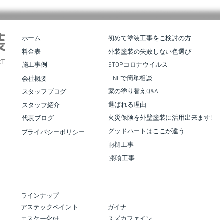
皆様
。 弊
装
ホーム
初めて塗装工事をご検討の方
確保
料金表
外装塗装の失敗しない色選び
せてい
T
施工事例
STOPコロナウイルス
、応急
LINEで簡単相談
会社概要
 地域
家の塗り替えQ&A
スタッフブログ
お力
合志市須屋｜屋根葺き替え・外壁
選ばれる理由
スタッフ紹介
同、全
塗装工事
た、被
火災保険を外壁塗装に活用出来ます!
代表ブログ
 罹災
グッドハートはここが違う
プライバシーポリシー
影、
雨樋工事
漆喰工事
ラインナップ
​アステックペイント
ガイナ
エスケー化研
スズカファイン