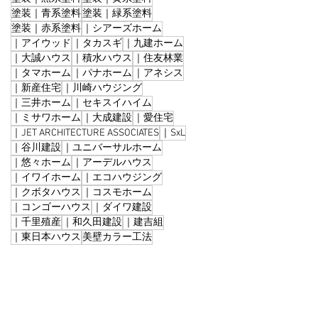
塗装｜青系塗料
塗装｜緑系塗料
塗装｜赤系塗料
｜シアーズホーム
｜アイウッド
｜タカスギ
｜九建ホーム
｜大誠ハウス
｜積水ハウス
｜住友林業
｜タマホーム
｜パナホーム
｜アネシス
｜新産住宅
｜川崎ハウジング
｜三井ホーム
｜セキスイハイム
｜ミサワホーム
｜大成建設
｜愛住宅
｜JET ARCHITECTURE ASSOCIATES
｜SxL
｜谷川建設
｜ユニバーサルホーム
｜悠々ホーム
｜アーデルハウス
｜イワイホーム
｜エコハウジング
｜クボタハウス
｜コスモホーム
｜コンゴーハウス
｜ダイワ建設
｜千里殖産
｜和久田建設
｜建吉組
｜東日本ハウス
美壁カラー工法