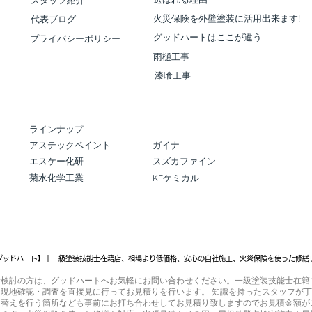
選ばれる理由
スタッフ紹介
同、全
塗装工事
た、被
火災保険を外壁塗装に活用出来ます!
代表ブログ
 罹災
グッドハートはここが違う
プライバシーポリシー
影、
雨樋工事
漆喰工事
ラインナップ
​アステックペイント
ガイナ
エスケー化研
スズカファイン
菊水化学工業
KFケミカル
グッドハート】｜一級塗装技能士在籍店、相場より低価格、安心の自社施工、火災保険を使った修繕
ご検討の方は、グッドハートへお気軽にお問い合わせください。一級塗装技能士在籍
現地確認・調査を直接見に行ってお見積りを行います。 知識を持ったスタッフが
り替えを行う箇所なども事前にお打ち合わせしてお見積り致しますのでお見積金額が