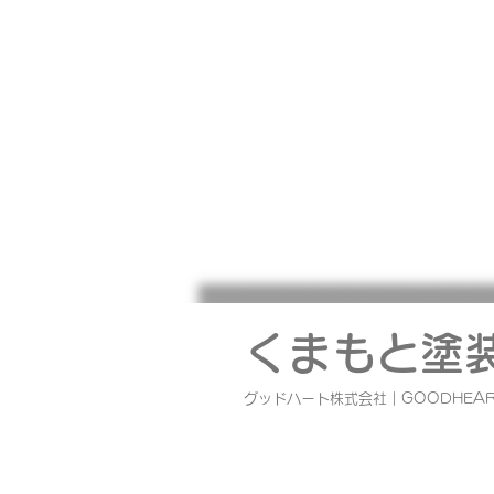
熊本地震で被災された皆様へ
このたびの地震により被災された
に、 心よりお見舞い申し上げます
くまもと塗
社では、社員、協力業者の安全を
しながら これまで弊社で工事さ
グッドハート株式会社｜GOODHEAR
ただいたOB様を 優先に安全確認
対応を順次おこなっております。
の工務店として、少しでも皆様の