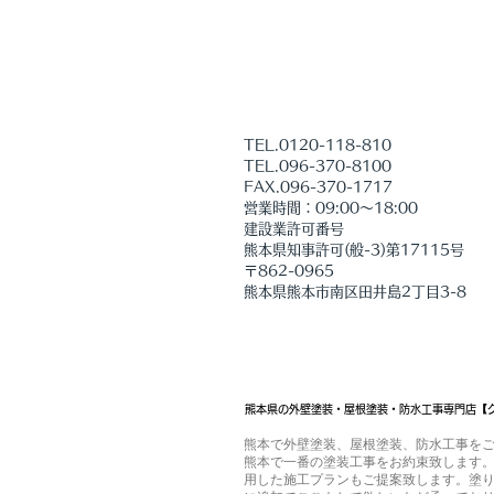
になれるよう 社員、協力業者一
力で取り組んでまいります。 ま
災された皆様におかれましては、
証明書の取得、被害箇所の写真撮
ご加入
TEL.0120-118-810
TEL.096-370-8100
​FAX.096-370-1717
営業時間：09:00～18:00
建設業許可番号
熊本県知事許可(般-3)第17115号
〒862-0965
熊本県熊本市南区田井島2丁目3-8
熊本県の外壁塗装・屋根塗装・防水工事専門店【
熊本で外壁塗装、屋根塗装、防水工事を
熊本で一番の塗装工事をお約束致します。
用した施工プランもご提案致します。塗