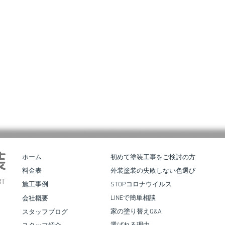
皆様
。 弊
装
ホーム
初めて塗装工事をご検討の方
確保
料金表
外装塗装の失敗しない色選び
せてい
T
施工事例
STOPコロナウイルス
、応急
LINEで簡単相談
会社概要
 地域
家の塗り替えQ&A
スタッフブログ
お力
合志市須屋｜屋根葺き替え・外壁