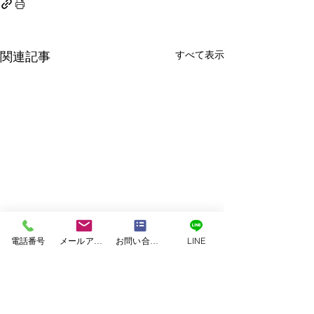
すべて表示
関連記事
電話番号
メールアドレス
お問い合わせフォーム
LINE
塗料｜二色塗料
塗装｜白系塗料
塗装｜緑系塗料
塗装｜茶系塗料
塗装｜赤系塗料
塗装｜青系塗料
塗装｜黄系塗料
塗装｜黒系塗料
美壁カラー工法