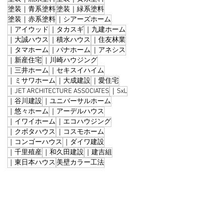
塗装｜青系塗料
塗装｜緑系塗料
塗装｜赤系塗料
｜シアーズホーム
｜アイウッド
｜タカスギ
｜九建ホーム
｜大誠ハウス
｜積水ハウス
｜住友林業
｜タマホーム
｜パナホーム
｜アネシス
｜新産住宅
｜川崎ハウジング
｜三井ホーム
｜セキスイハイム
｜ミサワホーム
｜大成建設
｜愛住宅
｜JET ARCHITECTURE ASSOCIATES
｜SxL
｜谷川建設
｜ユニバーサルホーム
｜悠々ホーム
｜アーデルハウス
｜イワイホーム
｜エコハウジング
｜クボタハウス
｜コスモホーム
｜コンゴーハウス
｜ダイワ建設
｜千里殖産
｜和久田建設
｜建吉組
｜東日本ハウス
美壁カラー工法