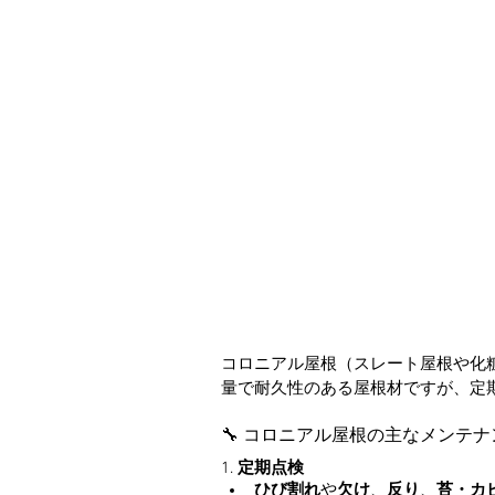
コロニアル屋根（スレート屋根や化
量で耐久性のある屋根材ですが、定
🔧 コロニアル屋根の主なメンテ
1. 
定期点検
ひび割れ
や
欠け
、
反り
、
苔・カ