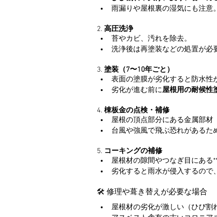
雨漏りや屋根裏の湿気にも注意
2. 
高圧洗浄
苔やカビ、汚れを除去。
洗浄後は再塗装などの処置が必
3. 
塗装（7〜10年ごと）
表面の塗膜が劣化すると防水性
劣化が進む前に
屋根用の耐候性
4. 
棟板金の点検・補修
屋根の頂点部分にある金属部材
台風や強風で飛ぶ恐れがあるた
5. 
コーキングの補修
屋根材の隙間やつなぎ目にある*
劣化すると雨水が侵入するので
🛠 修理や葺き替えが必要な場合
屋根材の劣化が激しい（ひび割