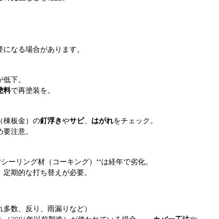
。
要になる場合があります。
が低下。
塗料
で再塗装を。
（棟板金）の
釘浮き
や
サビ
、
はがれ
をチェック。
め要注意。
*シーリング材（コーキング）**は経年で劣化。
、定期的な打ち替えが必要。
れ多数、反り、雨漏りなど）