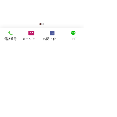
塗料｜二色塗料
塗装｜白系塗料
塗装｜緑系塗料
電話番号
メールアドレス
お問い合わせフォーム
LINE
塗装｜茶系塗料
塗装｜赤系塗料
塗装｜青系塗料
塗装｜黄系塗料
塗装｜黒系塗料
美壁カラー工法
｜JET ARCHITECTURE ASSOCIATES
｜SxL
｜アイウッド
｜アネシス
｜アーデルハウス
｜イワイホーム
｜エコハウジング
｜クボタハウス
｜コスモホーム
合志市須屋｜屋根葺き替
【合志市】最高
｜コンゴーハウス
｜シアーズホーム
え・外壁塗装工事
料で長寿命の住
｜セキスイハイム
｜タカスギ
｜タマホーム
｜ダイワ建設
｜パナホーム
｜ミサワホーム
外壁・屋根塗装
｜ユニバーサルホーム
｜三井ホーム
付けひさし設置
｜九建ホーム
｜住友林業
｜千里殖産
｜和久田建設
｜大成建設
｜大誠ハウス
｜川崎ハウジング
｜工務店
｜建吉組
｜悠々ホーム
｜愛住宅
｜新産住宅
｜東日本ハウス
｜積水ハウス
｜谷川建設