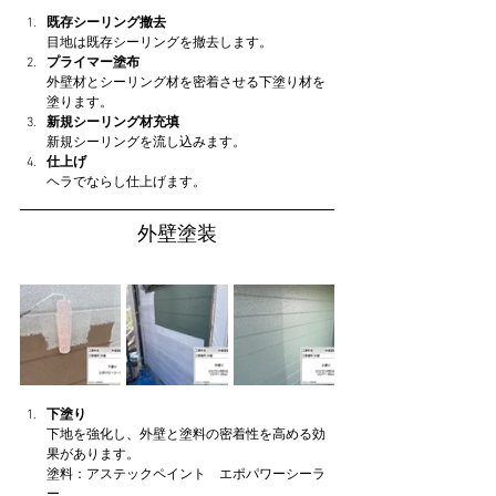
既存シーリング撤去
目地は既存シーリングを撤去します。
プライマー塗布
外壁材とシーリング材を密着させる下塗り材を
塗ります。
新規シーリング材充填
新規シーリングを流し込みます。
仕上げ
ヘラでならし仕上げます。
外壁塗装
下塗り
下地を強化し、外壁と塗料の密着性を高める効
果があります。
塗料：アステックペイント　エポパワーシーラ
ー