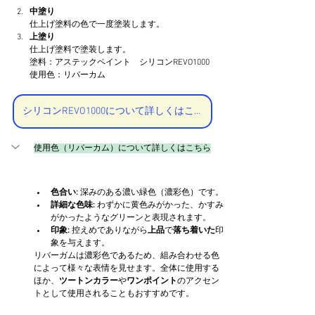
中塗り
仕上げ塗料の色で一度塗装します。
上塗り
仕上げ塗料で塗装します。
塗料：アステックペイント　シリコンREVO1000
使用色：リバーカム
シリコンREVO1000について詳しくはこちら
使用色（リバーカム）について詳しくはこちら
色合い:
 深みのある濃い緑色（濃彩色）です。
詳細な色味:
 わずかに黄色みがかった、かすみ
がかったようなグリーンと表現されます。
印象:
 控えめでありながら
上品
で
落ち着いた
印
象を与えます。
リバーガムは濃彩色であるため、組み合わせる色
によって様々な表情を見せます。全体に使用する
ほか、
ツートンカラー
や
ワンポイント
のアクセン
トとして使用されることもおすすめです。