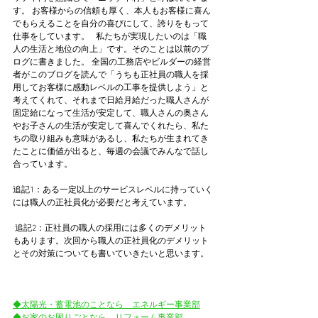
す。 お客様からの信頼も厚く、本人もお客様に喜ん
でもらえることを自分の喜びにして、誇りをもって
仕事をしています。   私たちが実現したいのは「職
人の生活と地位の向上」です。そのことは以前のブ
ログに書きました。 全国の工務店やビルダーの経営
者がこのブログを読んで「うちも正社員の職人を採
用してお客様に感動レベルの工事を提供しよう」と
考えてくれて、それまで日給月給だった職人さんが
固定給になって生活が安定して、職人さんの奥さん
やお子さんの生活が安定して喜んでくれたら、私た
ちの取り組みも意味があるし、私たちが生まれてき
たことに価値が出ると、毎週の会議でみんなで話し
合っています。   
追記1：ある一定以上のサービスレベルに持っていく
には職人の正社員化が必要だと考えています。
 追記2：正社員の職人の採用には多くのデメリット
もあります。次回から職人の正社員化のデメリット
とその対策についても書いていきたいと思います。
◆太陽光・蓄電池のことなら　エネルギー事業部
◆お家のお困りごとなら　リフォーム事業部