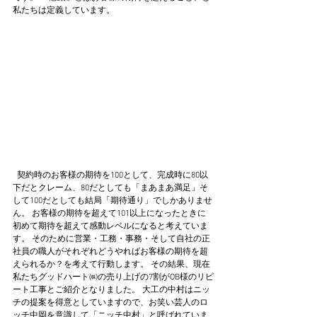
私たちは定義しています。  
  契約時のお客様の期待を100として、完成時に80以
下だとクレーム、80だとしても「まあまあ満足」そ
して100だとしても結局「期待通り」でしかありませ
ん。 お客様の期待を超えて101以上になったときに
初めて期待を超えて感動レベルになると考えていま
す。 そのために営業・工務・事務・そして自社の正
社員の職人がそれぞれどうやればお客様の期待を超
えられるか？を考えて行動します。 その結果、現在
私たちグッドハート㈱の売り上げの7割がOB様のリピ
ート工事とご紹介となりました。 大工の中村はニッ
チの提案を得意としていますので、お笑い芸人のロ
ッチ中岡を意識して「ニッチ中村」と呼ばれていま