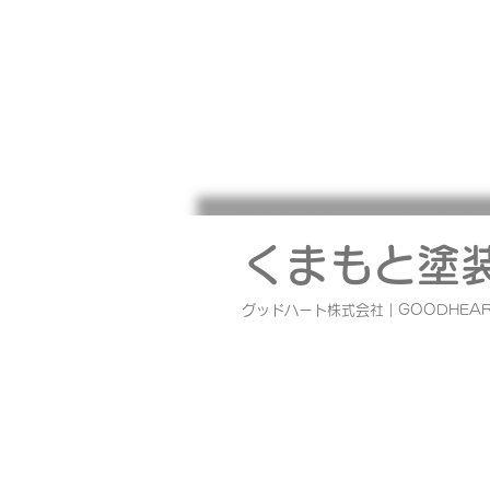
熊本地震で被災された皆様へ
このたびの地震により被災された
に、 心よりお見舞い申し上げます
くまもと塗
社では、社員、協力業者の安全を
しながら これまで弊社で工事さ
グッドハート株式会社｜GOODHEAR
ただいたOB様を 優先に安全確認
対応を順次おこなっております。
の工務店として、少しでも皆様の
になれるよう 社員、協力業者一
力で取り組んでまいります。 ま
災された皆様におかれましては、
証明書の取得、被害箇所の写真撮