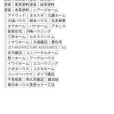
塗装｜青系塗料
塗装｜緑系塗料
塗装｜赤系塗料
｜シアーズホーム
｜アイウッド
｜タカスギ
｜九建ホーム
｜大誠ハウス
｜積水ハウス
｜住友林業
｜タマホーム
｜パナホーム
｜アネシス
｜新産住宅
｜川崎ハウジング
｜三井ホーム
｜セキスイハイム
｜ミサワホーム
｜大成建設
｜愛住宅
｜JET ARCHITECTURE ASSOCIATES
｜SxL
｜谷川建設
｜ユニバーサルホーム
｜悠々ホーム
｜アーデルハウス
｜イワイホーム
｜エコハウジング
｜クボタハウス
｜コスモホーム
｜コンゴーハウス
｜ダイワ建設
｜千里殖産
｜和久田建設
｜建吉組
｜東日本ハウス
美壁カラー工法