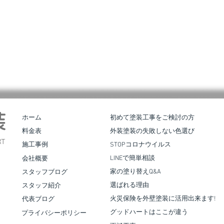
皆様
。 弊
装
ホーム
初めて塗装工事をご検討の方
確保
料金表
外装塗装の失敗しない色選び
せてい
T
施工事例
STOPコロナウイルス
、応急
LINEで簡単相談
会社概要
 地域
家の塗り替えQ&A
スタッフブログ
お力
合志市須屋｜屋根葺き替え・外壁
選ばれる理由
スタッフ紹介
同、全
塗装工事
た、被
火災保険を外壁塗装に活用出来ます!
代表ブログ
 罹災
グッドハートはここが違う
プライバシーポリシー
影、