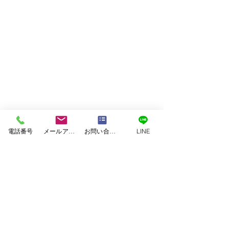
電話番号
メールアドレス
お問い合わせフォーム
LINE
塗料｜二色塗料
塗装｜白系塗料
塗装｜緑系塗料
塗装｜茶系塗料
塗装｜赤系塗料
塗装｜青系塗料
塗装｜黄系塗料
塗装｜黒系塗料
美壁カラー工法
｜JET ARCHITECTURE ASSOCIATES
｜SxL
｜アイウッド
｜アネシス
｜アーデルハウス
｜イワイホーム
｜エコハウジング
｜クボタハウス
｜コスモホーム
合志市須屋｜屋根葺き替
【合志市】最高
｜コンゴーハウス
｜シアーズホーム
え・外壁塗装工事
料で長寿命の住
｜セキスイハイム
｜タカスギ
｜タマホーム
｜ダイワ建設
｜パナホーム
｜ミサワホーム