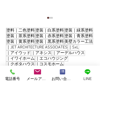
塗料｜二色塗料
塗装｜白系塗料
塗装｜緑系塗料
塗装｜茶系塗料
塗装｜赤系塗料
塗装｜青系塗料
塗装｜黄系塗料
塗装｜黒系塗料
美壁カラー工法
｜JET ARCHITECTURE ASSOCIATES
｜SxL
｜アイウッド
｜アネシス
｜アーデルハウス
｜イワイホーム
｜エコハウジング
｜クボタハウス
｜コスモホーム
合志市須屋｜屋根葺き替
【合志市】最高
｜コンゴーハウス
｜シアーズホーム
え・外壁塗装工事
料で長寿命の住
｜セキスイハイム
｜タカスギ
｜タマホーム
電話番号
メールアドレス
お問い合わせフォーム
LINE
｜ダイワ建設
｜パナホーム
｜ミサワホーム
外壁・屋根塗装
｜ユニバーサルホーム
｜三井ホーム
付けひさし設置
｜九建ホーム
｜住友林業
｜千里殖産
｜和久田建設
｜大成建設
｜大誠ハウス
｜川崎ハウジング
｜工務店
｜建吉組
｜悠々ホーム
｜愛住宅
｜新産住宅
｜東日本ハウス
｜積水ハウス
｜谷川建設
くまもと塗装