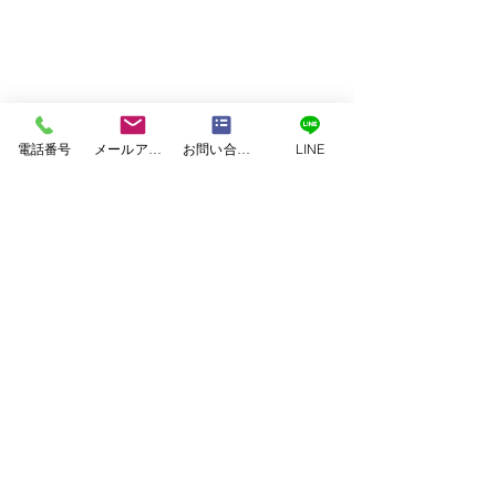
電話番号
メールアドレス
お問い合わせフォーム
LINE
ご主人がご高齢の為、手摺の位置など細かい打ち合
わせをさせていただきました。
トイレが使用しやすくなったと大変喜んでいただけ
ました。
スタッフブログ