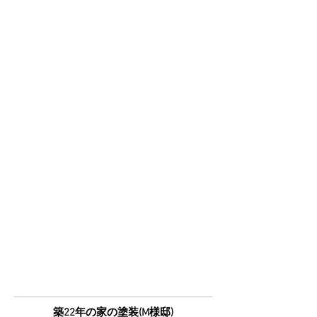
築22年の家の塗装(M様邸)