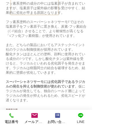
フッ素系塗料の成分の中には塩素原子が含まれてい
ますが、塩素原子は紫外線の影響を受けやすく、結
果的に劣化が早まる原因となります。
フッ素系塗料のスーパーシャネツサーモFではその
塩素原子をフッ素原子に置き換え、炭素-フッ素結合
（C-F結合）させることで、より耐候性が高くなる
「4フッ化フッ素樹脂」が使用されています。
また、どちらの製品においてもアステックペイント
社のラジカル制御技術が採用されています。
酸化チタンはほとんどの塗料、顔料に使用されてい
る成分の1つです。しかし酸化チタンは紫外線を受
けると、ラジカルといわれる劣化因子を発生させま
す。ラジカルは樹脂同士の結合を破壊するため、結
果的に塗膜が劣化していきます。
スーパーシャネツサーモには劣化因子であるラジカ
ルの発生を抑える制御技術が使われています
。仮に
ラジカルが発生しても、独自のシールド層によって
ラジカルの発生が抑えられるため、劣化スピードが
遅くなります。
電話番号
メールアドレス
お問い合わせフォーム
LINE