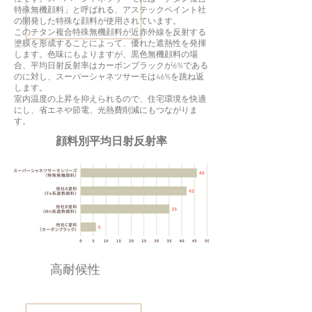
特殊無機顔料」と呼ばれる、アステックペイント社
の開発した特殊な顔料が使用されています。
このチタン複合特殊無機顔料が近赤外線を反射する
塗膜を形成することによって、優れた遮熱性を発揮
します。色味にもよりますが、黒色無機顔料の場
合、平均日射反射率はカーボンブラックが6%である
のに対し、スーパーシャネツサーモは46%を跳ね返
します。
室内温度の上昇を抑えられるので、住宅環境を快適
にし、省エネや節電、光熱費削減にもつながりま
す。
​顔料別平均日射反射率
高耐候性