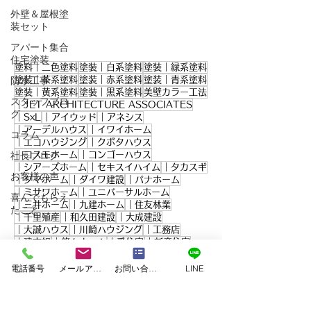
外壁＆屋根塗
装セット
アパート集合
住宅塗装
塗料｜二色塗料
塗装｜白系塗料
塗装｜緑系塗料
塗装｜茶系塗料
塗装｜赤系塗料
塗装｜青系塗料
防水工事
塗装｜黄系塗料
塗装｜黒系塗料
美壁カラー工法
スタッフブロ
｜JET ARCHITECTURE ASSOCIATES
グ
｜SxL
｜アイウッド
｜アネシス
｜アーデルハウス
｜イワイホーム
コラム
｜エコハウジング
｜クボタハウス
｜コスモホーム
｜コンゴーハウス
社長ブログ
｜シアーズホーム
｜セキスイハイム
｜タカスギ
お客様の声
｜タマホーム
｜ダイワ建設
｜パナホーム
｜ミサワホーム
｜ユニバーサルホーム
喜んでもらえ
｜三井ホーム
｜九建ホーム
｜住友林業
たこと
｜千里殖産
｜和久田建設
｜大成建設
｜大誠ハウス
｜川崎ハウジング
｜工務店
｜建吉組
｜悠々ホーム
｜愛住宅
｜新産住宅
｜東日本ハウス
｜積水ハウス
｜谷川建設
電話番号
メールアドレス
お問い合わせフォーム
LINE