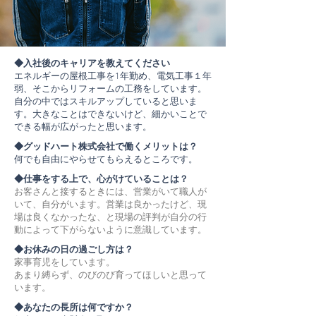
◆入社後のキャリアを教えてください
エネルギーの屋根工事を1年勤め、電気工事１年
弱、そこからリフォームの工務をしています。
自分の中ではスキルアップしていると思いま
す。大きなことはできないけど、細かいことで
できる幅が広がったと思います。
◆グッドハート株式会社で働くメリットは？
何でも自由にやらせてもらえるところです。
◆仕事をする上で、心がけていることは？
お客さんと接するときには、営業がいて職人が
いて、自分がいます。営業は良かったけど、現
場は良くなかったな、と現場の評判が自分の行
動によって下がらないように意識しています。
◆お休みの日の過ごし方は？
家事育児をしています。
あまり縛らず、のびのび育ってほしいと思って
います。
◆あなたの長所は何ですか？