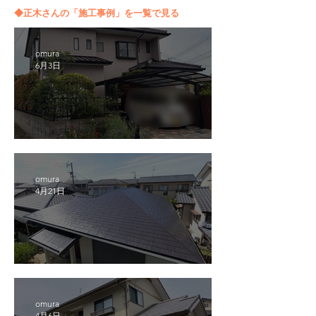
◆正木さんの「施工事例」を一覧で見る
omura
6月3日
熊本市南区護藤町外壁塗装工事
omura
4月21日
熊本市東区戸島西屋根塗装工事
omura
4月6日