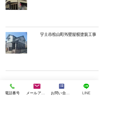
宇土市松山町外壁屋根塗装工事
5
/
21
電話番号
メールアドレス
お問い合わせフォーム
LINE
塗料｜二色塗料
塗装｜白系塗料
塗装｜緑系塗料
塗装｜茶系塗料
塗装｜赤系塗料
塗装｜青系塗料
塗装｜黄系塗料
塗装｜黒系塗料
美壁カラー工法
｜JET ARCHITECTURE ASSOCIATES
｜SxL
｜アイウッド
｜アネシス
｜アーデルハウス
｜イワイホーム
｜エコハウジング
｜クボタハウス