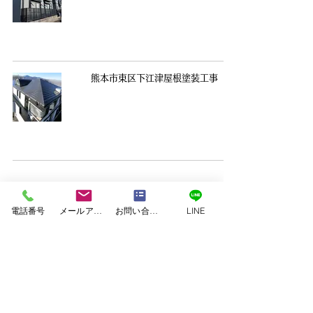
熊本市東区下江津屋根塗装工事
1
/
18
電話番号
メールアドレス
お問い合わせフォーム
LINE
塗料｜二色塗料
塗装｜白系塗料
塗装｜緑系塗料
塗装｜茶系塗料
塗装｜赤系塗料
塗装｜青系塗料
塗装｜黄系塗料
塗装｜黒系塗料
美壁カラー工法
｜JET ARCHITECTURE ASSOCIATES
｜SxL
｜アイウッド
｜アネシス
｜アーデルハウス
｜イワイホーム
｜エコハウジング
｜クボタハウス