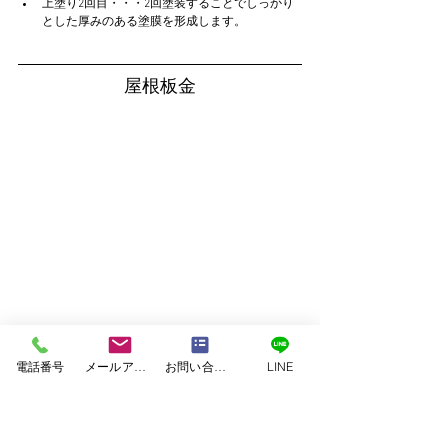
上塗り2回目・・・2回塗装することでしっかり
とした厚みのある塗膜を形成します。
屋根板金
電話番号
メールアドレス
お問い合わせフォーム
LINE
ケレン・下地調整