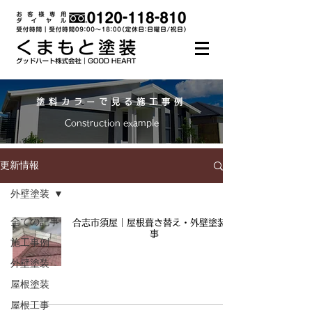
塗料カラーで見る施工事例
Construction example
更新情報
外壁塗装
全ての記事
合志市須屋｜屋根葺き替え・外壁塗装工
事
施工事例
外壁塗装
屋根塗装
屋根工事