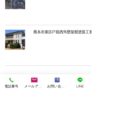
熊本市東区戸島西外壁屋根塗装工事
1
/
27
電話番号
メールアドレス
お問い合わせフォーム
LINE
塗料｜二色塗料
塗装｜白系塗料
塗装｜緑系塗料
塗装｜茶系塗料
塗装｜赤系塗料
塗装｜青系塗料
塗装｜黄系塗料
塗装｜黒系塗料
美壁カラー工法
｜JET ARCHITECTURE ASSOCIATES
｜SxL
｜アイウッド
｜アネシス
｜アーデルハウス
｜イワイホーム
｜エコハウジング
｜クボタハウス